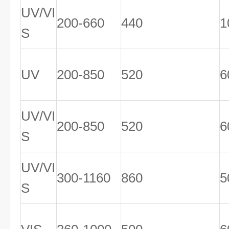
UV/VI
200-660
440
1
S
UV
200-850
520
6
UV/VI
200-850
520
6
S
UV/VI
300-1160
860
5
S