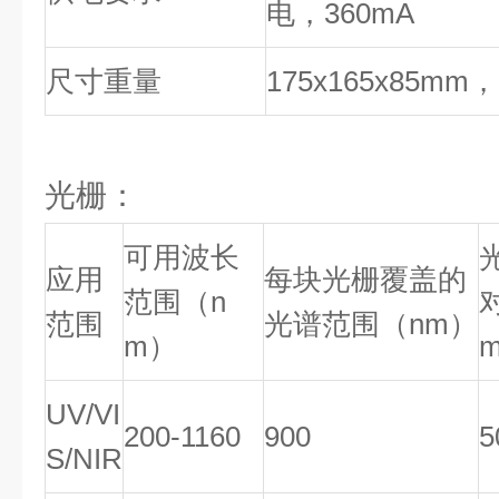
电，360mA
尺寸重量
175x165x85mm，
光栅：
可用波长
应用
每块光栅覆盖的
范围（n
范围
光谱范围（nm）
m）
UV/VI
200-1160
900
5
S/NIR