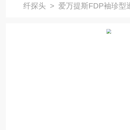
纤探头
> 爱万提斯FDP袖珍