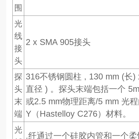
围
光
线
2 x SMA 905接头
接
头
探
316不锈钢圆柱 , 130 mm (长) x
头
直径 ) 。探头末端包括一个 5mm
末
或2.5 mm物理距离/5 mm 
端
Y（Hastelloy C276）材料。
光
.纤通过一个硅胶内管和一个柔性不