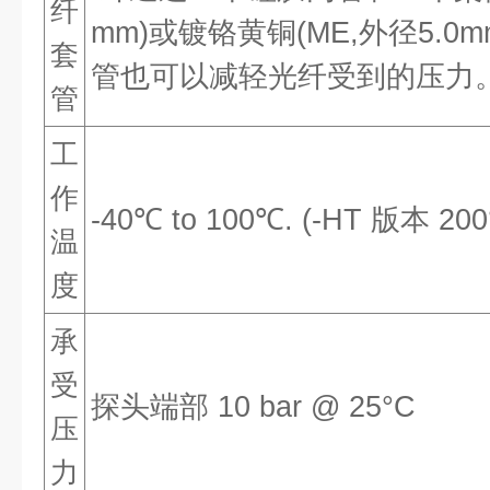
纤
mm)或镀铬黄铜(ME,外径5.
套
管也可以减轻光纤受到的压力
管
工
作
-40℃ to 100℃. (-HT 版本 200
温
度
承
受
探头端部 10 bar @ 25°C
压
力