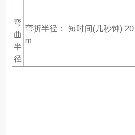
弯
弯折半径： 短时间(几秒钟) 20 m
曲
m
半
径