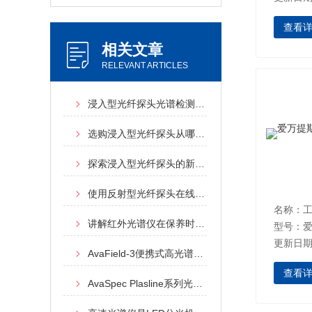
查看
相关文章
RELEVANT ARTICLES
浸入型光纤探头光谱检测工作原理及作用介绍
选购浸入型光纤探头从哪些方面考虑
探索浸入型光纤探头的新视野
使用反射型光纤探头在线监测镀膜生产过程
讲解红外光谱仪在保养时的注意要点
型号：爱
更新日期：
AvaField-3便携式高光谱地物波谱仪特点概述
查看
AvaSpec Plasline系列光谱仪不同规格型号产品具有哪些特点